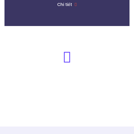
Chi tiết
TẦM NHÌN & SỨ MỆNH
Đồng hành cùng đối tác, đem lại sự
yên tâm ...
Chi tiết