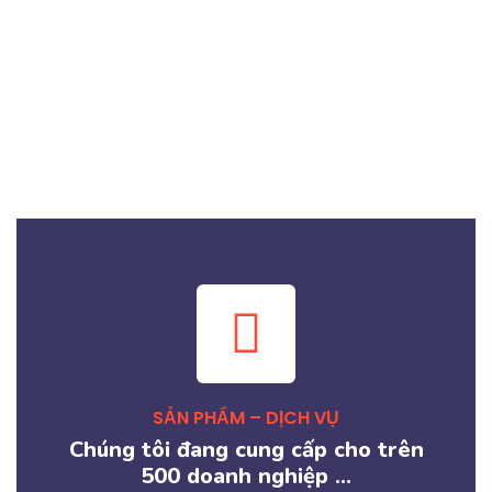
HỖ TRỢ KHÁCH HÀNG
Nhân viên tư vấn chuyên nghiệp,
dịch vụ nhanh ...
Chi tiết
SẢN PHẨM – DỊCH VỤ
Chúng tôi đang cung cấp cho trên
500 doanh nghiệp ...