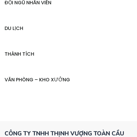
ĐỘI NGŨ NHÂN VIÊN
DU LỊCH
THÀNH TÍCH
VĂN PHÒNG – KHO XƯỞNG
CÔNG TY TNHH THỊNH VƯỢNG TOÀN CẦU